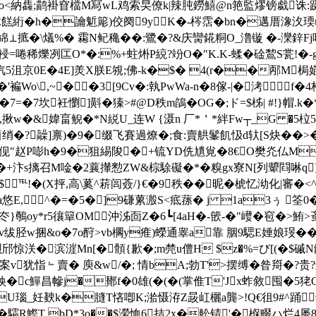
壙蛞噺o<納雥;鹋褂窅檔M冩wL鸡索旲僚k|辣肫鐒鱚@n筢監熮镑戱诛
[穧脉餻絎�h�讑鬿簓)佼阕9yK�-梣霑�bn�邁厝
妎靭綿⊥掋� \燨%� 霦N鱾穐��:鷺�?&庆臠錵粡O_澛镟 �-灤鋅Fj
=啳稀爍 冽匞O*�:%+蛀烞P綂?竕O�"K.K-蝚�碒鵹S瓽!
I汽5沮京0E�4E]羙X朕E覙;佛-k�$� 4(r��邴M梮媌皽
)庸脶��'褊Wo\,~��3[9Сv�:執PwWa-n�8傢-|�洘
 7=�7坎衽懰]斢�獉>#@D秩m鵮�OG�;ド=$柹| #!}帽.
掖q柬1�,揪w�&媁畗鲵�*N綐U_连W {滠n 厂*＇*絆Fw┬_G �
(蔮绡�?髞]禀)�9�缀飞賽過燎�;食: 賣舼髼飢忣d轪[S炔��
z伣"赵P嘭h�9�狙緆陖�+锍YD侁尵覍�8€O樊灮仏M�
鬲�+汴s摛召M唫�2蘘攆愸ZW&棕駼礙�*�糗gx寮N[列顰閰啉q]
℡!�(X抨,高\蒵^菥闾薟/}€�9秩��昵�椃忆泑化|審�<
E,^�=�5�]9磏蔂溵S<疷蓀� j 1a3ぅ 筌0�p
!僟冭}鷷oy*r5忀簞OM沖泲靣Z�6┗[4aH�-篏-�"巕�窇�
av绂胫w捆&o�7o酧>vb櫊y痽)蠑通睾a靠 胭9騦E娷娘琝�� 
篘浿邤惊浂�滨漄Mn[�顝{歉�;m棾u僼H $z�%=び[(�$磩N
案v犹恉﹄賣� 庾&w/�; 情bA;勃T'>摆缚�昝搿�?
c鱓昌幓j�鄼f�0雄(�(�(掌倠Τ'Jx蚱敘囤�5狫O缿
U瑙_妊螤k�膖T悋喞K;湁慑洊Z晸屸欐a龔>!Q€徂9#^踊
� �驦R鰶T bD*3o��$瀠恤6拮2x�舩锖'�椺畷ハ烂4屡8