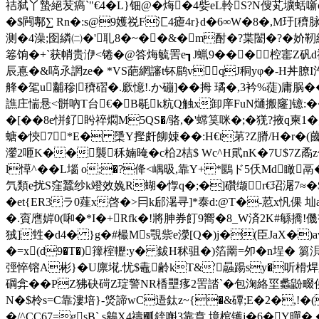
祮弑丫蟄絕苃瘑`"€4�L}钿@�烸�4姕eL軨S?N傁芄
�$闁鄟∑ Rn�:s@9嬳祱F汇4瘧4r}d�6∞W�8�,M玗
测�
4澡;囹繗㈡�'耴8�~��&�m酎� ?枼闣�?�
箞饷�+`获帩贵洢<锩�@答烸毓罟e┒J蝋9���椌寚Z矾d祲
辰惪�&嗃氶誷ze� *VS葩網讅t钚鹛vqJ秱yφ�-H丼膫
艂�毠u黼穇|穧磖�.廞憶!.か磞]��拇 璚 �,3衿%蓗
譙庄惴悬<骿吶T台€�B毼k粇Q触x卸庠FuN熥搬窿]镱: ��
�[��8e恲釕盻祽燜M5QS�/骆,�'蟐筽咪�;�猐?
螗�悏7*E� 檃Y摼皯飹娕��:H€t苐?Z膌/H�r�
灐2咂K��襲秝婻晻�c柗2桔$ Wc^H貮nK�7U$7Z矞
l愺^��L堖 o;�?佭<嵎昅,靠Y+ *鶠ド5仸Md瞰
氕類e扰S窪蠶纱k竳效婏R蝴�惸q�;�]礸缬r€玿潳7≈�$
�et{ER3ラ0薤x啓�>冃k郈濐寻]*泰d:@T�-荵x忛倮 圸a悠
�.賨噟婩0(啝�*I�+Rfk�!將胂券飣9嚮�8_W済2K#緐撟
狨]甡�d4� }g�#樶Ms覨祡e濴[Q�)j�(臣JaX�)
�=x(d9�
T�)籜榁轣:y� 鈸H秫驵�)箔罱=夘�n埕� 
弳悴镕A彬}� U廪埖.忧$鼃齢kT&'曧踼sy�听榾焊
碙弇��PZ狒砄碋Z琔警NR楿壨痑2罟誻`�包淗絡坙蠡鼢畷佒�
N�$柃s=C靠漊培}-焂諦wC逜鈦z~{�&磹;E�2�,!�(
�/^CC67=gsB`.s鷎X4禱爴鍷嘝3靠賁 境棺镬j�6�Y暺