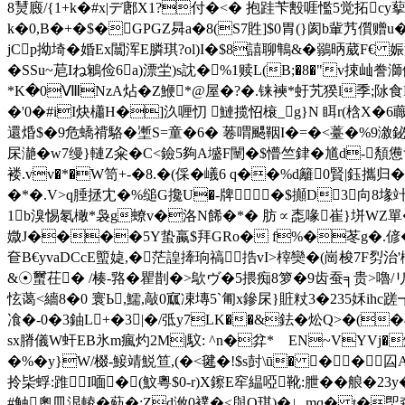
8熭廄/{1+k�#x|デ鄌X1?付�<� 抱跬苄毄啀懢5觉拓cy蒘�
k�0,B�+�$�GPGZ曻a�8(S7貹]$0胃(}阂b軰艿儨赠u�
jCp拗埼�婚Ex闒浑 E膦琪?ol)I�$8譆聊鶽&�鶸昞葳F
�SSu~苨Iね鵴俭6a)漂坣)s訦�%1赎L(B;�8�"v捒屾
*K�0ⅧNzA炶�Z鯾*@屋�?�.铼襫*虶艽猤l季;阥食B域O
�'0�#iI炔櫹H�]汣喱忉 鰱揽怊榱_g}N 眲r(梒X�6蘵黦
還焝$�9危蟜禙 駱�壍S=童�6� 菤喟颸鞇I�=�<薹�%9
杘濪�w7缦}轋Z籴�C<鐱5夠A墭F闉�$懵竺銉� 馗d-頺
褛.vv�*�W笥+-�8.�(倸�嶬6 q��%d籬0賢|鈺攜
�*�.V>q腄拯冘 �%缒G攙U�-牌�$攧D3向8堟
1b溴惕氡橄*袅g蟟v�洛N餙�*� 肪∝唜喙崔}垪WZ單�1g
媺J����5Y蛰蠃$拜GRo� f%�苳g�.偐��C
奆B€yvaDCcE蠞媫,�茫諻撁珦禞捁vI>榟奱�(崗梭7F劽
&☉蠒茌� /楱-嗠� 瞿剒� >歍ヴ�5揋痴8箩�9齿蚕╕贵>嚕/リ
怰蔼<繬 8�0 寰Ь,鱬,敲0寙凁塼5`匍x鏒杘}賍粀3�235姀
飡�-0�3鈾L+�3|�/弤y7LK��&鉣�炂Q>�(�
sx膌儀W虷EB氷m瘋灼2M|馼: ^n�弅* EN~VYVj�
�%�y}W/棳-鯜靖鮵笪,(�<毽�!$s尌\ū� ��囜A
拎枈蜉:踓I喕�(魰粵$0-r)X鑔E窂緼啞靴:朑��艆�2 
#触奧皿泿輘�葂�:Zd浟0襆�<與O琪)� ∟mq� t�堲森