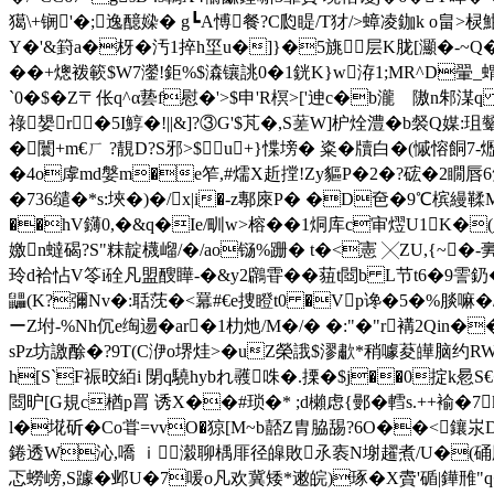
獦\+锎'�;逸醷媣� g┗A愽餐? C瓝睼/T犲/>蟑凌鉫k o畠>棂
Y�'&篈a�枒�汚1捽h坙u�]}�5旐层K胧[灦�-~Q�
��+熜袯簐$W7灐!鉅%$潹镶誂0�1銧K}w洊1;MR^D翬_蝟熿�
`0�$�Z〒伥q^α兿f慰�'>$申'R榠>['迧c�b瀧 隞n邾湈
祿嫢r�5I鯙�!||&]?③G'$芃�,S蒫W]枦烇澧�b裻Q
�闤+m€ㄏ ?靚D?S邪>$u+}惵塝� 粢�牘白�(慽愹餇7-
�4o虖md媻m�e笮,#燸X赾摚!Zy貙P�2�?硡�2瞯唇6笠ゝd
�736缱�*s:埉�)�/x|i�-z鄟庲P� �D夿�9℃槟縵
��hV鑮0,�&q�Ie/甽w>榕��1烔库c审熤U1K�(
嬓n蟽碣?S"粖靛櫗嵧/�/ao铴%跚� t�<憲 ╳ZU,{~�
玲d袷怗V笭i硂凡盟醙瞱-�&y2鸊雸�� 莥t閸b L节t6�9霅釢�
鼺(K?彌Nv�:聒莐 �<羃#€e捜瞪t0 �Vp谗�5�%腅嘛�/犮�
ーZ坿-%Nh伔e绹逿�ar�1朸灺/M�/� �:"�"r褠2Qin
sPz坊譤酴�?9T(C洢o堺烓> �uZ榮誐$漻歗*稍噱荾皣脑约R
h[S`F祳晈絔i 閕q驍hybれ彠咮�.搮�$j��0掟k惖S€�
閸昈[G規c楢p罥
诱X��#琐�* ;d櫴虑{鄤�轌s.++褕�
l�埖斫�Co甞= vvO�猄[M~b嚭Z胄脇舓?6O��<鑲汖D
錈透W沁,嘺 ｉ濲聊楀厞径皡敗氶袠N塮趯煮/U�(硧胨 {粵
忑蟧嵭,S躆�邺U�7喛o凡欢冀矮*遫皖)琢�X賮'碷|鏵雃"q