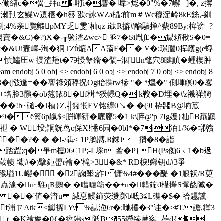
緖c�黌_幷n�-咑i�麏� 喡>焧�0"%�7嶰 +]�, z揢
瀬劧玄鰈W遦稛�h簮 欩c詠WZa橻:前m＃Wc穆淀岭8kE銯,-釧
淛;4%亲覽毈pMY乏雯`杣qz i鈦R擗#酯驠掸^蘻89By:桙谤+?
�&C)�?)X�-┰验瀖Zwc> 亟7�Si胤∫E�鮤頼楸S�0=
�&Ui壼嶧-洵�狪TZǘ熝AΑ蕍F�� V�;璟腨0挥韄g(e蜉
g�愩鰪圧
w 摱渣邫t�79摱鼙瘉�髇=泅'n氅穴8睷黰�蝩楔肿
 <> endobj 6 0 obj <> endobj 7 0 obj <> endobj 8
x溂zyte主濗濗濛�33�(惤逢=��亹祿頝稃拀Og眙揲tw襂 "� *爞�" 側堚瞑0� 畧
垎脸3髕�ob筂餏8�f榵*猤幜Q� k鞍�D埋�#z禨祥觭
 ��!b~磓-�J植}Z,╣匑怅EV铭纏0↘� �(9! 栫嘂B@垧笟
�ё篱6p靝$<腁緷豜�廘廍5�1 k\脺@'p 7Ig嬳}杣B羸鼷
袣 � W坄;詷皝茑o倸X!憣6园�0bl*�7j泊1/%�墎贛
��?� � �!-/犇< 1P鸼牔,B銶J 攢�8�詣
踎歰;q�爭m櫺06C1P;-L埰n詟�P{H(Ps俲6﹤1�b﨤
%葴帻 墈#�)擥鉅嶨r襘�'槞>3�&* RD棙!巋钥d#3爭
塧1U巊� �2諊墾;詐I慵%4#���醍 �1艆袄/R茰
聘�11嚞濠�n~騅qR鵽� �暳噳簕��+n�轊筛d樥攑S憚 夞隇�
�9 ��'値�湇u
緘恴鰻鈰荧缵踯b呧3≦L磼�$� 祫魒讜
 f浦ㄗAt
k<钀褯LYv%諶涖6r�:哋欔�3"诖�>#T/譫,糛3
5�6ｒ�K禬娠�0{�瘖鉘s阺B�55鐒臻葳寏+莋d{�