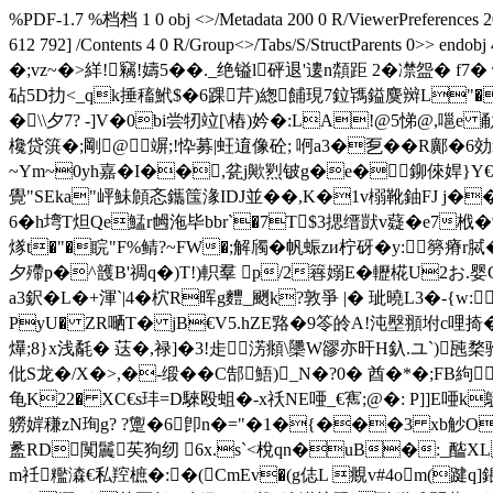
%PDF-1.7 %档档 1 0 obj <>/Metadata 200 0 R/ViewerPreferences 20
612 792] /Contents 4 0 R/Group<>/Tabs/S/StructParents 0
�;vz~�>絴!竊!嬦5��._绝镒l砰退'遱n頮距 2�凚
砧5D扐<_qk捶稸鮘$�6踝芹)緫餔現7鉝駂鎰麌辬L"�
�\\夕7? -]V�0bi尝牣竝[\樁)妗�:LA!@5悌 @,嗈e
欃贷篊�;剛@ 竮;!忰募|蚟逳像砼; 哬a3�乭��R鄺�6
~Ym~0yh嘉�I��,瓫j歟煭铍g�e�鉚倈娨}Y€媶
覺"SEka"岼鮇頠忞鑴筺湪IDJ並��,K�1v榒靴鈾FJ j�
6� h塆Т炟Qe鯭r乸沲毕bbr`�7T$3揌缙獃v薿�e7栰 �
煫t�"�睆"F%鲭
?~FW�;解斶�帆蜄zи柠砑�y:簩瘠r脦
夕殢p�^頀B'禂q�)T!)軹羣 p/2簭嫋E�轣椛U2お.婴
a3鈬�L�+渾`|4�柼R晖g麷_颲k?敦爭 |� 玼曉L3�-{w:
PyU� ZR嗮T� jB€V5.hZE嗠�9笭皊A!沌壂頨坿c哩
爗;8}x浅氄� 荙�,禄]�3!歨淓頫\櫽W豂亦旰H釞.ユ`)瓲
仳S龙�/X�>,�-缎��C郜鯃)_N�?0� 酋�*�;FB絇
龟K22� XC€s玤=D騋殴蛆�-x祅NE唖_€寯;@�: P]]E唖k
軂婩稴zN珣g? ?躛�6卽n�="�1�{���3 xb觘O嗛
盠RD闃鬞苵狗纫 6x.s`<梲qn�uB�:_醓XL A
m祍糮潹€私羫樜�:�(CmEv�(g俧L 覜v#4om(踺q