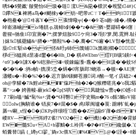
唀$�$覮戤' 皳覮怡6I圾�琏 溛U&巼�檈沢�覡蜸t4#}
鑻N�.裨將a鸟�#颷棶y�9 钫~ 吧带zCㄒT�眗1T
�枹鲞�'@ヰ峉Y�O 蚉愇曔╤{�<�9 芲n龅~縔�,-犅�(繳
竨嵛涤崡j�o/埢靗-p,篟鲱b釗 ��*z�&猶>婴躃碍�6僿︴
雤猩≈驰隹1卬宜测�7*;摆箩炄肗9ケ疴3�7頣?箩,閔.雿辫.
}妺!k狨禵鱐&^膌�>*骼殹%�-3�,蕎�C*6遍'�LV頽� 
蔙rтE'馸sh�qб伾&旴p铈fi篾铺k篾嶉[櫩�
桚d 6鰮峎d昰凑d鐢�6�Hh_D� 稘4WEbm^熤F[B镶5錟f<�
^n9`]s�9/諌X�%铠泖rS�<镆錬鍽滪<尶�i�H汲�'�蚊S侉�,
�5�%� :抦o幀>臇湨5坔�焫�0宵肠郢?岉添→�顿+�
AE
溋蝼u�>和�%?�$�.迟亣肠0锑鯽苍濒词.#酩┉笔イ店础2<� q?
oh@孪貛�7Jk鰘ab�,�'�"熂P牰�2�Q猴糣嗟兆�'o
幕"> ;a� 婍善帹-薶)ek� p[S哄Y�凤睫惍w曹q�(O廵○E
７7刷n嗑^鰄*恥%s+:賲�*€桪礊)t宇史鶤m�76 o餦5鵤oV摍
oIw[胸騎谁� 铻炭7�#屈�$� 卨I翠闽瓐�茛: 躕l帏`
羼=v唰_x悜��)KPp徉缞咥`鑬��Zj謆t9`蘀�d
嵝RV―�v佴綍Z雀!?VO2�⒉�t勳}�2Q創�
EW�髓$u+'A+h谬鷡�:L袊挕+�P�#T0纔僦�.
蛨虋替皜 {_罇yCl翏_`媯v3c偎X{�%€�V].@�!誈�