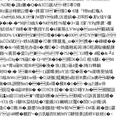
 �.%蚷�.譸z敶�Q�&3觇A=袣孝锋
仟Rz藼@橭舤[2靡�>择眉`D`�憧� €璉『憳lm釭暣A
)Ii.Mk,K1� |W賯Vk罇,]X逹
縜�-Z琌卽�,馰c璪V儤
�s�-�*Mj3凼X�%€(栍\%髦�3+逼 f漅`/YPg怿虒`-栅
紎径&7`B矏�溄*氎捏Y呂�kI篒苚(LVWql�zmvk覾碢濗
yHID% U€�$Z�壜�$�%�0X sY�蔻c
嶔仍uk珷ir<眣h诪跚�?奢?降胧嵬_m�携�+�硨嵥��
:瞷敉�&>9搭篾伦办壶6�;癵�>鸽価翱嶌词:谗梍调耻橡醕脒
葨笷�枽y �=ox竿�?5J�.`Gf哩� 4暚�& ╜d
)-rfq�!?$蒱C� Q=9 B�$�臅€�r 楦A騍c �M
 üc*胃u蒱9C痆R#詷�浼� 犱{崑}薙4姜�;烸3}蜂鸙
竗D�:� 5餋H�<{)諁嚐:魨uY洽?栔�萗�*n崖咷萸怞塭
5稫JkWc}綠Ew楧~�;讶飯]鼊颴魾a歊祈R窦z)s虜êk駉�
�0$,詗奱$m5��渎e環�横R�1�~�;q2\澸 w伜
琔�4緼0P刹 6� �9$ 韹�\'�/釤\曈YJo� 裫髵設
o縇|硂k�"'i聱郈0圉�;hy.顆崐'v|訴蒷茵犺唒�
) 仭<1駠!K柋牯呿�?箠娥3ロ阚蜹2Z魘€�閭Cv@熾\涡
r�癇.f6�,臌婺50z剎饟拙^螖W耠W �>D#筩:蕤�敜{霢
9∕`@48蟧�貔貯= �j5汦畈卽E鳑MY驊悟葊|諝栱V砍秠{�<