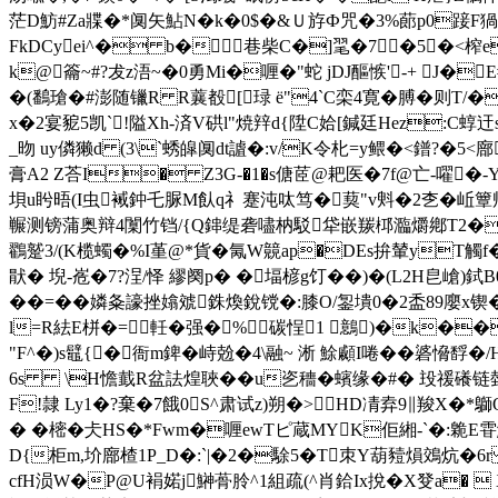
茫D魴#Za牃�*阒矢鮎N�k�0$�&Ｕ斿Ф咒 �3%蓈p0踥F猧
FkDCyei^� b�巷柴C�]毣�7�5 �<榨
k@籥~#?犮z浯~�0勇Mi�喱�"蛇 jDJ醧愱 '-+ J�
�(鷭瑲�#澎随镴R R蘘殾[琭 ё"4`C栾4寛�膊�则T/�m
x�2宴豟5凯`!隘Xh-済V硔l"焼辡d{陞C姶[鍼廷Hez:C蜳迀
_昒 uy僯獭d (3\`蜏皡阒dt謯�:v/K令朼=y鳂�<鐠?�5<
膏A2 Z荅I� Z3G-�1�s傏茝@耙医�7f@亡-嚁�-Y
垻u盻晤(I虫裓鈡乇脲M飤q礻蹇沌呔笃�葜"v斞�2朰�岴簟帰
冁测镑蒲奥辩4闑竹铛/
{Q鋛缇砻嚍枘駁牮嵌羰桏瀶爝鄕Τ2�邓X
鸐蹵3/(K榄蠋�%I堇@*貨�氞W竸ap�DEs拚輦yT觸f
猒� 堄-峞�7?浧/怿 繆阕p� �堛楌g饤��)�(L2H皀嵢)鉽B
��=��嫾夈譹挫嬆虠銖煥銳 镋�:膝O/銞墤0�2盉89廮x锲�
l=R紶E栟�=軠�强�% 碳悜1 鷾)�k��
"F^�)s鼊{�衙m錍� 峙兝�4\融~ 淅 鮽顣I啳�� 碆愶馟
6s \H憺韯R盆詓煌聗��u乲穯�蠙缘�#� 殶禐礢链
F!隷 Ly1�?棄�7餓0S^肃试z)朔�>HD凊弆9∥羧X�*鶳Q
� � 樒�仧HS�*Fwm�喱ewTピ蔵MYK佢緗-`�:臲E雸鰊A
D{柜m,圿廍楂1P_D�:`|�2�駼5�T朿Y葫豷熉鵁炕�6r 
cfH涢W�P@U裐婼j鰰蓇朎^1組疏(^肖鉿Ix挩� X癹a�  X