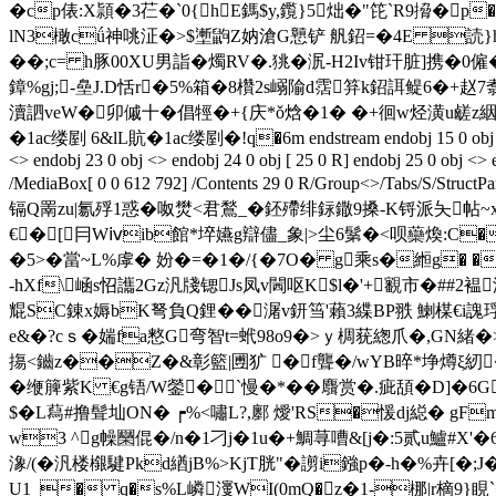
�cp俵:X頴�3芢�`0{hE鎷$y,鑬}5炪�"笓`R9搚�
lN3橄cǘ神咷泟�>$壍鼩Z妠滄G戅铲 舤鉊=�4E 読}h
��;c= h豚00XU男詣�燭RV�.狣�泦-H2Iv钳玕脏]携�0僱
鏱%gj;-皨J.D恬r�5%箱�8欑2s嵶隃d霑笲k鉊誀鳀6�+
瀆訵veW�卯傶十�倡牼�+{庆*ǒ焓�1� �+徊w烃潢u鹾z絪�艟G� ends
�1ac缕剭 6&lL貥�1ac缕剭�!q�6m endstream endobj 15 0 obj <> endob
<> endobj 23 0 obj <> endobj 24 0 obj [ 25 0 R] endobj 25 0 obj <
/MediaBox[ 0 0 612 792] /Contents 29 0 R/Group<>/Tab
镉Q罱zu|氱殍1惑�呶燓<君鶖_�鉟殢绯銢鏾9搡-K锊派夨帖~x纜�
€�[冃Wⅳib館*埣嬿g辯儘_象|>尘6鬀�<呗虊煥:C�JY
�5>�當~L%虖� 妢�=�1�/{�7O� g乘s�縆g� �
- hXf\崡s怊讗2Gz汎牋锶Js凤v閪呕K$l�'+覾市�##2
尡SC錬x媷bK弩負Q鋰��潳v鈃筜'藾3緤BP翐 鯻楳€i謉琈跔
e&�?cｓ�媏fa憗G弯智t=蚮98o9�>ｙ椆莸緫爪�,GN緒�>
摥<鑡z��Z�&彰籃|圑犷 �f聾�/wYB晬*埩燇ξ紉�+
�缏簲紫K €g铻/W鎣�`慢�*��麛赏�.疵頢�D]�6
$�L蕮#撸髶圸ON� ┍%<嘯L?,鄽 燰'RS�愋dj縂� gF
w3 ^g幧圞倱�/n�1刁j�1u�+鯛荨嘈&[j�:5贰u鱸#X'
潒/(�汎楼 檭騝Pkd緧jB%>KjT胱"�謭i鏹p�-h�%卉[�
U1_� q�s%L嶙濅WI(0mQ�z�1-梛|r樀9}