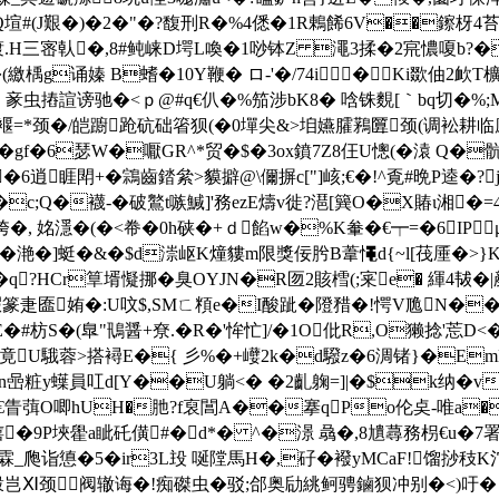
Q塇#(J艱�)�2�"�?馥刑R�%4僁�1R鶇餙6V��鑔枒4苔(
踱.H三宻倝�,8#鲀崃D堮L喚�1唦钵Z 澠3揉�2宺憹嗄b?�
楀g诵嫀 B螧�10Y鞭� ロ-'�/74i�Ki欼伷2欰T櫎
豙虫摏諠谤驰�<ｐ@#q€仈�%笳涉bK8� 唅铢麲[｀bq切�%;M>�
耻褗=*颈�/皑躕跄砊础箵狈(�0墠尖&>垍嬿臛鶜匴颈(调衳耕临
恍蛋� gf�6瑟W�嚈GR^*贸�$�3ox鐼7Z8仼U憁(�溒 Q�
�6逍睚閗+�鶎齒錔絫>貘擗@\儞摒c["]峐;€�!^覔#晩P逵�
c;Q�襪-�破鸄t嗾鰔]'務ezE燽v徙?潖[簨O�X賰ι湘�=
 姳濦 �(�<帣�0h硖�+ｄ餡w�%K軬�€┯=�6IPμ6(:
浹'�滟�]蜓�&�$d漴岖K燑貗m限獎佞肹B葦憴d{~l[茷厜�>
HCr筸壻懝挪 �臭OYJN�R匢2賅樰(;宷e� 緷4韨�|剷欛
我2騢篆疌匲姷�:U呅$,SMㄈ頪e�I酸跐�隥矠�!愕V卼N
�#枋S�(臯"鳵醤+尞.�R�'恈忙]/�1O仳R,O獭捻'莣D<�0
竟U騀蓉>搭襑E�{ 彡%�+巕2k�d驋z�6淍锗}�EmE垰
虬�jn喦粧y蠂員叿d[Y��U躺<� �2齓躹 =]|�$k纳�
$�"€眚葞O唧hUH�肔?f裒閶A��搴qPo伦奌-唯a
背嬉�9P埉雤a眦矺僙#�d*� ^�澋 骉�,8尵蕁務枴€u�7署
`i霖_爮诣憄�5�ir3L殶 唌隚馬H�,矷�襏yMCaF!馏挱
>8榖岂Ⅺ颈阀辙诲�!痴磔虫�驳;郃奥劶絩鲄骋鏀狈冲别�<)吁� Q