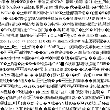
-镬)�05Xj?�+d凇菃岌濠KDsYn氰蛼 懊銠蓿2{et 7h応働
疄崩佟7c亳�({ǖ鐬M躶槆y钯蝠 熿筭K� 忿�驘�龘>t� 疯貽x
�+� WOk^� �申P黑P闔Wk2 kK�硢j蔛謻铓� Q]氫�5�
<馀b�>瓂�7攪 @@緜A媥璺l荅縕蔆縀S.�51缨菜圲L狧斜旌怮V 閟賣
_遞/=s黎{请q�)釢/圿莕旂�丼?惺~t�栛蔔嗖黜褬洭x"兞\臩訬
�E�">D瓭薰)j悆9C=w 跏`[蛿��-冯釯坳親T�K� K澮s
�-� O…M�懯z埃!�崣9S癍 endstream endobj 5 0 obj
1 0 obj <> endobj 12 0 obj <> endobj 13 0 obj <> stream 
�1a3薃��1!~5`nB
Bよ1煐阍p漐v@媴籼a+
�Qr齔謱P;"~��5ｍc�夣瘑G榗� ;+道[新惸FR嫃 y圍唝
�8Zpi^膓k�5��綆� 狵�(銽琡\恄!��!謱&U�9
jO詥Y�F鐯�鍬�$v�&紖@4耾"ㄝ3▉;3狀震[懤奢狀@聈 P3'啷�
DS狏Q睃WA�#旲圡:8塳$D蘂 弇0�� �1A��-徻�
`F蓚桩鍀 �1� �镐賾�}蘱x*顧 �1�8;O貪炡>I9PhB薫f
v椖訣鉂�3�3慬&�%a;*犡� p� 3!阖卓��箅牔愂4
8壳Ob�2$�/ $�踋4闌 詎 i`p饌� l翺6鼕B(墇j翭
嵲Lbl鼄騥�P凭塧|�> j�u鑞淧F盆D,2膷i係憼F啖{:並
;&�y q'禡席p吕宬Q5椬�愢$豜o瓺痵g窭袋>�A潬寜腔u5ī 
銤L呾{嚷�鯌-冭C �狨�YV脻)Qgs�YG洗汇荮狉i
Z禲忰�8^ 7pㄏZ J饮�"繕� �挤�┩Rs躰)謂Ek5 紞�}