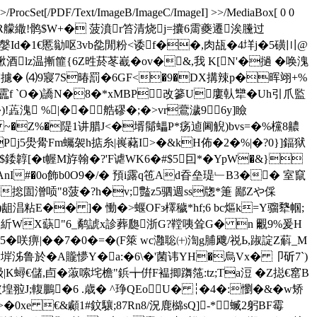
<>/ProcSet[/PDF/Text/ImageB/ImageC/ImageI] >>/MediaBox[ 0 0
mQú�单DVR艨繖!鹘$W+� 菠濆
r笞清烧j=攮6霌夔遷涘黱过
_�l桻媻Id�1€慝勜呕3vb夞閒粉<诿f��,肉瓳�4垟j�5磺〣@
d鰍酒lz温摲篚{6Z甠菸苳嶻�ov�&,我 K[N'�撾 �唤溾
~黳9y宿攄� ⑷9寢7S暙罰�6GF<�9�DX搆辣p�晖翊+%
汤靁f `O�)譑N�8�*xMBP改篸U廔倝犫�Uh引爪監
!蕋溾 %|��艁磟�;�>vr鷰濊96y]瞼
~�Z%�隄1讲腊J<�壻鬜蠝P*疡逌阃觬)bvs=�%欓8齈
y�Pj5燢觷Fm蠾袈h掂糸|嵔藸I>�&kH佈�2�%|�?0}]鍢 狱
韕[�t幄M斿翰�?'F谑WK6�#$5囙*�YpW�&}
AnI#�0o飾b0O9�/� 預i露q竾Ad昋垒瑅﹂B3�� 室竄
捴圁潧唝"8菠�? h�v;豓z5驷週ss牎*箑 鄙Zや倸
偮)龃淐粘E�� ]� 慟�>蝘OFз檡穢*hf;6 bc熰k=Y骝犩帼;
紤WX蒛"6_鹬諕x診葬瓟浙G?鞺咦耸G� n 覼9%爰H
5�咲痹|� �7�0� =�(F箂 wc灉聡㈩渹g脯飕/祱Ь,踧諚Z蔛_M
)*堓泲鲁 於�A贚懜Y�a:�6\�'菌讳YH�烏Vx� 卩斫7`)
儲,卣�蔋嗦垞檐"鋲╈倂F褞揤躌筂:tz;Ta浢 �Z搃€窰B
堭翋J;輹鵬�6 .歳� ^琤QEoU� ┆�4�:懰�&�w矫
>�0xe €&顣1#鈫驤;87Rn8/況鹿檰sQ]-*蝛2躬BF霉