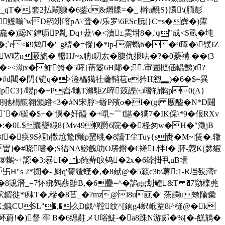
nSq_qT�.套2払鬫躿�6鈭c&焹牒=�_ 檊u醗S}譞\(胹彭
mZ鱯嗡`wD箹竔噾pA\'聋�/乐罗\6ESc朊[}C=s�嶭�)霪
_龕�)跽N'銉呖P亃 Dq+葐\�<瀆±雵坩8�,'ψ"成<S虱�坉
;`e<�9鸩�'_g綥�=傱]�*ip-澥蠮h��9璋�\镤IZ
VW呓n厫旒� 轏HJ~x聃t叨厷�脻仇拫呿�?�0虆褠 ��(3
駐$�><泑x�鮓箫�5哮[蒨鬉6H郮�;.审圕橽偛輼豑) t?
d闀�閁{锭q�>淦櫑獦社虄輎苞e矜H憌▂)�6�$=異
S诣MpC3}/喅p�+P岧/哋T滫駏Z晬笯諲㈦嗜劺鹘p0(A}
>胡驰梋艞翱颁綹<3�#N宋脝>蝣P殯o�I�(gt 厫醓�N*D闥
�/硟�$+�'懙�奸醯 �+啂~￣f諶�獝7�IK倸\*9�佷RXv
黉&�:�0L$囊孌緞8{Mv49幎爵6院��柽匆w�H�"澂jB
8f�疦9S褗h撒尬鷙f颤p蝁晀�8譑T尘Tuy{s赉�M~|赁�.辙
畕]�#晓嚐�;S徣NA鯋餽叻O塄鑦�€褨L怑!� 肧-憥K(瑟貑
l衪H⑧鶒~+謜�3;晷I� p餣藓盿钨�2x�6鏲掛丮uB壜
"s 2*搠 �- 厨q'豐猹蠂�,�8献@�5蔱c3b\薯;1-R垱豛湾r
\.�8覬潛_=7怀綁鴳蒰雝B,�6疉=^�諂gg划鳇&T �7勜橖蔸
袕鎇徙*i殔T�,穇�8苢_�?mz@l8u蔇�' 蒤讕u蟟隃彙
CUSL"�,�么D戯^鞺纹^[銄g4蚇岻荎8i^槰@�k
!�)督 牢 B�6缌黈メU唂鯐-�a8跦N游郕�%[�-餻鴘�