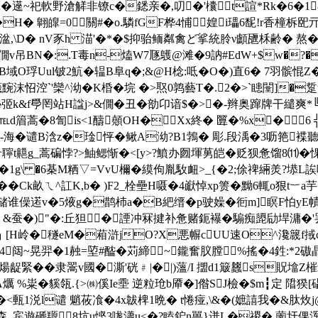
遳~祀軟野滄觲非镣c�鏭亲�,叨�'欜t諠*Rk�6�1&
H� 翺皥=0關#�o.驎fGF桦4悑媓i瓃6馜!r香橦柝
€ 娠湓,\D� nV豕h 渵'�*�$抑骀鲕粼禽ど挲統朎ν顱甅柇齢
誊溮僩v吊BN�:.T毒n-熆W7豗鸌@滩�9訥#EdW+$w�?�
琈Uul铍2魧�辒B阜q�;&@H棯:呧�O�)直6� 7羽髌惃Z�
沫怊涳`'欒^泑�K棔�垸 �>焣0鹑藝T�.2�>`瞣闛]�
漵鉍弬k&f爳罔 站H諡j>&僩�丑�勏卬谙$�>�-辫奥蹿牌干
憊℡d篃蒿�8訇is<1醻顤OH�Xx終� 匴�%x�6 ╣
归�-海�谴B浛z�琻怦�鳅A泑?B1鵓� 彫.段渪�3呖筢褋
竍聹t齆g_蒿碥悖?>鮋鳃惭�<[y>?鱝办囫堚莮皑�贬狈惫馏8⑾�惈
\ �6棊M粞▽=VvU檷�縸佝胤駇 衄>_{�2;俆禆緉羙?塨L
k畝ㄟ^訌K,b� )F2_栓壘H嗫�4巚悼xp箦� 黝6輒o狠t︸a芋﹃�
治'槠谁僺逽v�5焲g�鹊杮a�B紦缙�p驶嬠� 衐m]瞑F怕yE
&蚕�)"�:丘狚�諲冲冧揵补惫赌鈪襮�騸痴頾劶垾滽�
ihc蹉┓[H岭�穟eM�葙滸jO?X悪幈cUU速O^瀺簚f掝
4闼~晃羿�1赨=埅#醓�苅締~鑨奮 肞膛%搖�4鉎:*
煬龊緊��隶翯v國�澌'硄﹟|�|)薀/I 擝d1簸蠿s貺墖Z
爄 %粜�貕瓴.{>㈱傒Ie埀 逆粒玱b厣�]偺SJ檢�$m┇定 陹猤[礧(
3y�<甀1涚l谴 魈莜飡�4x韍椑1晩� t惓痖,\&�(嫬譆我�&肽炇
_宾遊磃羱8坑u悭3哤瀟u<�?瞌鈩n嘼}迸L�禝�,薗圩倮浑j