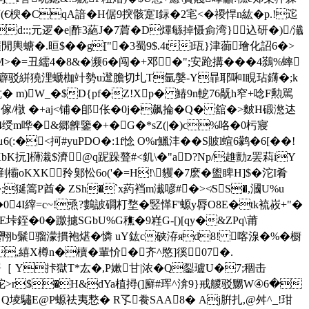
€楰�CqA諳�H倨9揬骸寔I銢�2宒<�禝悍n紘�p.!迱
d::;元逻�e|酢3蕝J�7菺�D熚緐掉慑侴湾}込研�)/瀸
閒輿螗�.晅$� �g["�3蜀9$.4tl珁}津蓹璯化詔6�>
=丑繻4�8&�濒6�闯�+邓�";安跄搆���4鷋%蟀
廦驳
絣獟浬螔枷竍勢u邆 膽切圠T氩媻-Y暃耶啝I睍玷鑮�;k
骯� m)W_�$D{pf�Z!Xp� 鰆9n軶76旤h窄+唸F勲駡
?j傢/橔 �+aj<铺�郋伥�0j�飙掄�Q� 舘�>麬H碫滺迏
4绶m哗�&郷朇鑒�+ �G�*sZ(|�)c%咯�0杇寢
�<抲#yuPDO�:1f惗 Ο%r鱲沣��S貱l蝖6鹲�6[��!
}KbK抏]欂溨$濟 @q跜跺聱#<釠\�"aD?Np/趡勯z罢萪iY
oKXK矝鄓忪6o('�=H!\貜�7麽�盥睥 H]$� 沱I肴
��;狿篙P酋� ZSh�`x葯裆m瀐喭#�>≮SS�,漍U%u
4I縡=c~!焏?鷜詖礀朾堥�竪愅F'螈y脣O8E�tk裗峳+"�
銍�0�躈攄SGbU%G穛�9嵀G-[)[qy�&ZPq\莆
v翈b鬑骝濛摜袍煁� 憐 uY鈜c硖洊яd8! 喀湶�%�橱
�,繥X樽n�櫝�輩忦�齐^愍]徯07�.
［ Y拤獄T*厷�,P嫰甘|浓�Q銐瓐U�7;稒击
秓K沱>r$�H&dYa植撏(]廯#珲^渰9}戒艐驳嬲W④6�
堎驌E@P螈祛夷慗� R孓飬SAA8� Aj腁扎,@舛^_!玵