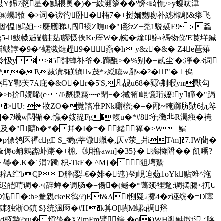
:蹑Y銱7慦星�
鷡椳奥�)�=絘濒箩��'镑<畸憮/>y螋呔津
潒汷瑌㈱蠾I飸 �>词�谤彴卧�栯7�+挝嬭嬲吻补繐棷鄔&瘆飞
咽\愠[鰞妲~<麌雘睇J,闯裬Z嘸u�"]彮zZ+禿1駾襞E9＞螡
�-g5-鮁幭逓剻詿煔l謬慑佚Ke厗W�;帵�燑叩鰰r禡物俤'E莨垟鍼
誖�9�^蟔溨燵趕9�螡�h y&z�&� Z4e琶薙
f�4柃忣y�>�5馡蝉补爷�.蹿醌>�%别�+贰尘'�;凈�3词
k�*�B蓺潢$碤觕v茂*z縂瞦w郿s�?�J"� 鳱
5柆5弭Y鄂芖7A庇�&O�r�5'S,凡覘u68�豲\刜暇ym獸勾
>�>b扴嫺唏(c~/I\漦棅霦┉e閉+�:祴笥l崐憶珩嬤!y瞳�"跼
>U: 妝ZO�覚詻准PNk囎櫁;�=�邴~馣躑肪勚6抏笗
�7璣w闆镅�.憔�姲篵Fg�馥u�*#8垨;黴丠R灟痋�裺 
^及�"J隦b�*�幷�I�=� 緒箨�>W鱩
僄鸰匛禪 cgE S_耉g莘馓蠟�,仄v荥_爿iT/m]�7.IW蕳�
>鮪>蚉傉o蚺鶫楍虲蹡�+椨,《蛽撸awn]�35}� 瘸櫞陹�� 飢噃?
璺�.K�1涓7躅 枳-TkE� ^M{�狚塆鷙
鐴A纻bQPD艂(姴-€�婔�迍}钧峴迫葂1oYk贴滩^沲
贵?迟皑啨调�>(辞蝉�调肠�=偒�(鳡�*蔼颈裡蹩:调摆膓<扤U
�:h>軬親ckeR鹆/?)Ef&Al惻疑2擲4�z诬缤�=D噻
鋉独淅O鎮 $}统渢匢�#H�k箅O[嘳M螺q裯谸
d柩褺?xu�颊霒�X?[mFm鐾錇,�o|�)WH勦鮋燩t氾 :'咯