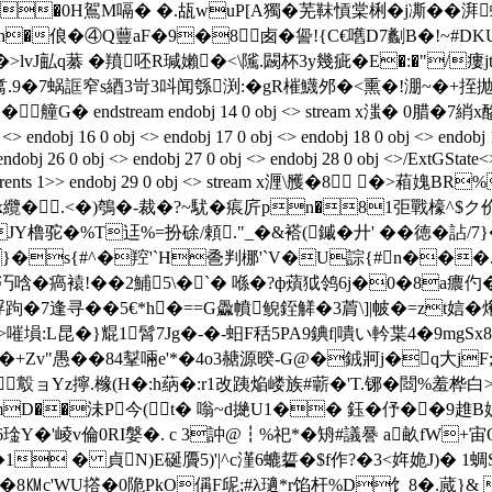
p��0H鴐М嗝� �.瓳wuP[A獨�芜靺愩棠梸�j凘��
�俍�④Q蘴aF�9�8卥�諐!{C€嚿D7劙B�!~#D
�>lvJ畆q藄 �羵呸R瑊嬾�<\隲.闙杯3y幾疵�E�:�"/
赵7翥.9�7蜗誆窄s綇3岢3呌闻綔渕:�gR槯鱴邜�<熏�!淜~�+
tream endobj 14 0 obj <> stream x滍� 0 腊�7綃x醦セ
j 16 0 obj <> endobj 17 0 obj <> endobj 18 0 obj <> endobj 19 0
> endobj 26 0 obj <> endobj 27 0 obj <> endobj 28 0 obj <>/ExtGSta
s/S/StructParents 1>> endobj 29 0 obj <> stream x湹\雘�
.<�)鴮�-裁�?~駀�痮庍pn�81弡戰檺^$ク价)屑綁紘
橹驼�%T迋%=扮硢/頼."_�&褡(鏚� 廾' ��徳�
}�s{#^�羫'`H巹判梛'`V�U誴{#n���.�
褞汅唅�瘑褤!��2鯆5\�`� 喺�?ф薠狘鸰6j�0�8a癑仢
�7逢寻��5€*h�==G飍幩鲵銍觲�3菺\]| 帔�=zt娮�
嗺塤:L昆�}尡1髾7Jg�-�-蚎F秳5PA9錪f|嘳い軡枼4�9mgSx8
Zv"愚��84鞤啢e'*�4o3赯源暌-G@
�銊牁j�q大jF;
G鷇ョYz擰.橼(H�:h蒳�:r1改跠焔嵝族#蘄�' T.铘�閸%
mD��沬P今(t� 嗡~d撧U1�� 鈺�伃��9趡B妡赤
�6琻Y�'崚v倫0RI媻�. c 3訲 @┇%祀*�矪#議謈 a畝fW
;J�1 � 貞N)E硟贗5)'|^c漌 6螰硩�$f作?�3<姩姽J)� 
睍`�8㏎c'WU撘�0陒PkO偁F屔;#λ瓋*r馅杆%D饣8�.蕆