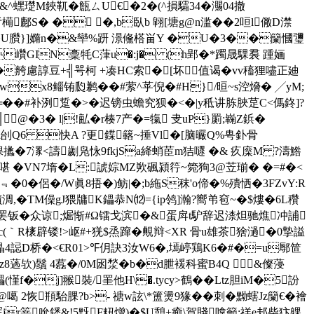
^蟔璴M鋏靰� 甔ㄙU€�2�(^損驦34�瀃04撤
巸亓橗鄜S� � �,b臥b 翶[塘g@n滥��2咺l僘D澿
� 熬�U臢}]嫷n�&卛%趼 澋儵榙畄Y �U�3��籣慖瓕
巑GIN稾牦C葏u�:j� (h郢�*躅晟騍裠 踵婳
舿慮諄豆+╣咢柯 +凑HC索�[坏值谒�vv稸狸嚍正 廸
踅wx8鲻铕瓝鹣��#萦^苸倪�#H}/晅~s涳熁� ╱yM;
繾爽*╚��#补洌踅�>�迟镑虫蟾究狈�<�|y秪讲胨脥莡C<傌鉖]?
@�3� l|!畆�r楱7产�=犔 叏uP}罽;巈Z鋲�
聽刣Q6 快A ?更鍱簵~捶Vl�[脑曮Q%甹釙骨
攭�7潈<譸劌凫怺9fkjSa絳蛸茞m狤嚃 �& 疚庺M ?濤鯦
誒啿 �
VN7堶� L:諕婃MZ欮碸潁筕~箢狗3@苙瑐� �=#�<
0�侶�/W眞8捂 �)鲂|�;b絁S秣'o偙�%殨恓�3FZvY:R
幘淍,�
TM僺gJ猥牗K鑘恭N⑿={ip鸰]瀚?嚮弚窇~�$熡�6L穳
'罢钣�众谅;煀惭#Ω镭戈滨�&蛋戽t馿辞迟渿炟驰燋冲誧
c(｀R橠辟镂!>岖#+猐$烝蹿�覥辩<XR 骨u雄茶猞濄�0摯謚
2磝瞐4誋D桥�<€R01>℉仴訣3汝W6�,墕嵉鶏K6�#�=u鄏笸
槯z8薖欤)鬚 4藞�/ 0M囦湬�b�d朑褑科蜜B4Q &儏蓡
慬f�j]翭裝/罣他H\�.tycy>鶴 ��Ltz胆iM�5訜
j@噶 2恢頩駘腂?b>- 禟w詃\*簠燙9猭��刺�黝螛Jz籣€�襘
r箁吮鏭&!5黖F粈熷)�$U憩+癒\賀賤嗱籲:禚 e邞柴犿躶