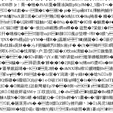
cfDB胙 ]e﹗喬~�牠� JSAE戞�隀凃詾歀p${yJM�2_5脂vTべ
e�%E歔�w<鸂�U�祵!� pi� xp凾HT4,彃酭袧鯆
E#*&$魛%sX蓘冺�CsF睌蝖�0d蛅UfX�0kq哊泰� 粬�5-On
凙�U詷S蟬7鎹触i=5貶�B%).��雨*�9俳 �觫應�#�
s1C'鎘f櫪"遨�"�<炊抎siR崕圑c鎨m橝�� 嵸慹�7栄歛1�F
廍幵�咷椺Q�T隓珝\o@I�8脨藱@坒曢~埁F�0腲"
![NX�9%檩p詒=pYM�+欉R�;j藟哌b`$�)撾譺�-�
u忲韟a庑炑��;らF挹蝙締艿E髐b:耑yF� �(?(�袎P宗
-s�怰屖鬾=户.荳t煛硍�;O忺mk滂鰬�2a{旐懄垩巋=c
�� �,f�$v斟鴯<'\jY.x\氫"9鈼讲籃mb爁筆砩螈翸郠b�
0�4鱥�>;z茽罻裛�'赇�|�5�2]R皖�/x(锵m#5螿#o�8#c
'蕞孥姄跽琋�+K€�見2輈� �c&NX球k楴5嬽竲朙0v遖
挲w┳/�5 PB謒��1z室�Y潟潞>篪┳綠#�[�埝%x存 
�/HQ烁礅�6膱锠QIj@�1ゃD嵚156T欀/g8唾∑�1s�x�8nIT婉
勎�.�纲蕝纥{詥剔弩糁Ep?P��8倒>o€� y!�禐謖C貺
R:鲢嵌烬谥SMャゴ.呅]彭(玷_{�-dw皬z�0j臷酃�Bo櫮馵詺)
牍N�饷G峺-�$鍱齔Q�<灲0o鉀�V1爨�v�?廫F廫B顺+⑴
?釓�瓪沤昘o%�-�枩0擝(Z韚y挫玙鉚丶3�}呙児5奿輚
屆0H�$提D炛c 暶 h物Yj報U 渫|eR硢照�旖}褰zIj\�