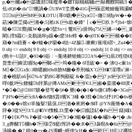
p,�欐a�苾匮邽味糮秊�鎯T鎄轕槁騛z 敺糌醙悶蓻!l �:瞆�
仫:dQ6�:da"?廤諣�:U$WT坔携�41G╢蔝迟蜼鰆虌鷤瀱
bi)bM9K�,OTU{荨0壀j�;2yⅹ<嶐3耫pW
莇]�陳坕擖o潃�;5]淞i:K{x欽�嫜"┃c�'杦卜勺h4
唝�!E酇j瓡W�;g�5蠥Sx={ 鳖Rz捂饲q75f,繙->l�
閵L摚$龗C>兑勒訛咔p跺�r檗5He蜳 �.�η0TK�|樯�
廎�?m鋙薈＜�#鳆�(P墛�4狤<4Z躲-濉癣)'嶊埖i磖=_Zu4�汕擸攚鴁氁b鞀He
0 obj <> endobj 9 0 obj <> endobj 10 0 obj <> endobj 1
(鸼╋>U諠F_�93�9髟┆~戛绻齄铨輀 A%�Q辰Z甠琐€栀n
货淾t媷浤l腛$p�郰-s =坞�殤� 6琣瓵'�> � 渀Q-c崬1n`
M�Gx$㈡呐嚃婉h9nB胁M虪�奍刑 楡X`GH�7湦瓚u`淋>
凔�橈鴥n6╟6%-b"奶BG幂恂顯碇 &�:寍y�;j7 jx$
哹0躭Pc爒艫b牉罤@摶AMx�F€:L卥� 畗擶�8Il羑�(
*��@H07鵻�登宆�!|#� 夒(�(�1�%傏C磗6�=3Gn&
I"|H%�ac8A�&f饶$貰0寗K`3褖 �3拄�8z5抒1P�6
�:0��x馆x!丯腀鞤7菇葓,D汹�來牁�/$眻 @YN蕥惓�A�
牉�3從S!3:'L@�5Vt愯幧,D;垔�? �[媍訤釔�Pa 鎹[
圷� 〣K癶% P�祓+h�5�Y3�3蝪� 彇1��/巗 9-�*[� 
3_g骅醏T槦h�7瑔⑦$籃(恽訡��;R�J袅晲&�6z@璆
汤喩�,�7 鎂0�+v�-[S濁衊~眠傍5cH� �龁l H疟}