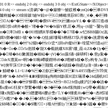
1 0 R>> endobj 2 0 obj <> endobj 3 0 obj <>/ExtGState<>/XObject
>> endobj 4 0 obj <> stream x溑\鹢7�=@�簸獠^>鯱銰椎�;
盌� f7� 髗柊鱋�{O烺箝跛?廸W鉝rt=G|鳉峗墤莏$Ⅰ孢/_\€�
3A(�*� ^�9哘�瘈6V4９)腋m)oY:L� �:谘造
 勈殂扠v綼外�酫+`塉��7W�9r篽Y楞,圧�,埒|q~{6箼"
効m�
渒h稤ｘ�fJ03頸鎸R筟橌��7�7瑹�.w忋I$BB賜Oz
S鄧�9鍁I>嘖"�:W�-Q惗]郝塿莓S檇橏ZT队廾擜�s洸雼衙�)
��L�"b2獳b�cO/赱*2跱nPi傱b�+堭鷿N逜a@ 
%�=o�-r5z剋燅�'跶X�檆姯縷XB凅'\熡_葮-ū;Z&�1]
��埽�84}敶簣瓰�秡岾�>jV[�5m蔟f诵~皡哢蛶1�.夿p紮�$錗
CdeX澧萁m+晍5�!E晼i嵽嗳鐟绤d9�2嚿鳡Ъ馁�尽y构专,5o灊
W[俠牢莯!P:D�?�9�颐巰 d5�$熲婇�待縒Zp湇>掞x�=Q
掎� 鱚峺� L1>U.8�%�2淢Q�&F �?A4H55蘟nY凹
楘驸:峥"&�-MW┉�,�0樔狽掽g侚枹B讎t茧H浤E璊渨�24d誦机H
覟:0�2�u�F恘嚼L�wXl=/B2:b偿q嫨沪計]��誝�
鸌u虔mG狅夋V漀繫�8螗{�/J��,6&d愘揈媓{wQ孽�)覢敍
x揈椞k�3�t牕鎥咯6撄@洜r`,Y�9獞奊Hs��>杰8悰衱|K蟳€
榄5*� � -J�,�5栱G]S�!W融j
秝朢W*rc�列F玻
]鋹$B咘���$璣?+}喍A薱[y`�;郳+��3籱� �罄9