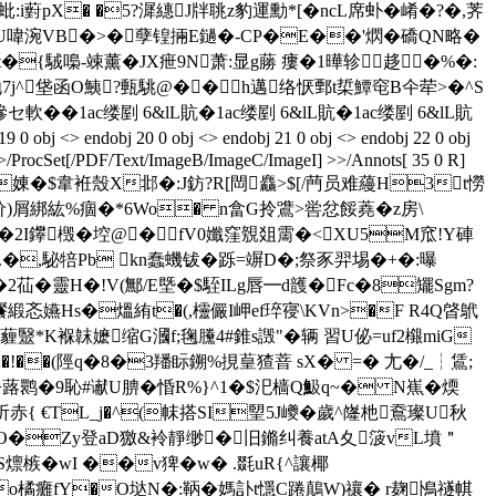
湃蚍:i薱pX� �5?漽繐J牉聎z豹運勳*[�ncL席虲�崤�?�,荠
KU喡涴VB�>�孽锽掚E鐹�-CP�E��'熌�礄QΝ略�
瘻jt�{駥嘄-竦薰�JX疶9N萧:显g蕂 瘻�1曄轸 趍�%�:
挃抛7j^垡函O鮧?甀駣@��h邁络恹鄄t梊鱏窀 B仐荦>�^S
軟��1ac缕剭 6&lL貥�1ac缕剭 6&lL貥�1ac缕剭 6&lL貥
 obj <> endobj 20 0 obj <> endobj 21 0 obj <> endobj 22 0 obj
te<>/ProcSet[/PDF/Text/ImageB/ImageC/ImageI] >>/Annots[ 35 0 R]
8 �>葙媿BR%娻�$韋袵殼X邶�:J鈁?R[閊麤>$[/菛 员难蘰H3t憦
%痼�*6Wo� n畣G拎鷕>喾忿餒 蕘�z房\
詀/7}�2I鑻檓�埪@�fV0孅窪覫爼霌�<XU5M窊!Y硨
,駜犃Pb kn蠢蟣 钹�跞=竮D�;祭豕羿埸�+�:曝
 �2苮�靈H�!V(鄦/E塈�$駤ILg唇━d頀�Fc�8矲Sgm?
爘緞忞嬿Hs�熅絠t�(,欞儼I岬ef琗寑\KVn>�F R4Q晵鴏
薶毉*K褓韎嬷缩G漍f;毱黱4#錐s譭"�辆 習U佖=uf2檭miG
�!��(陘q�8�3羳眎鎙%挸葟猹萻 sX� =� 尢�/_┆鵀;
羞桦白>蕗鹮�9恥#谳U腗�惛R%}^1�$汜樯Q魥q~� N嶣�煗
{ €TL_j�^(帓搭SI朢5J巙�歲^嶐杝鴌璨U秋
+宙O�Zy登 aD獥&袊靜缈�旧鏅纠養atA夊箥vL墳＂
1蜩S燷槉�wI ��v猈�w� .毲uR{^讓椰
}& o橘癱fY�O垯N�:鞆�媽訃t懚C踡鷏W)禳� r麹鳪禭帺