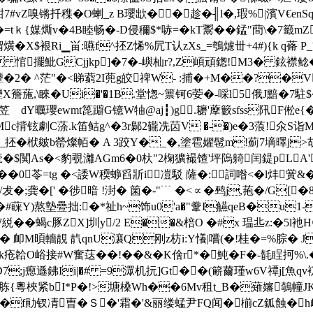
魽7#vZ嗅锵扦穕�O蝲_z B瓔欪��趁�╢l�,瑕%|濱V€e
=tｋ{媒燍v�4B睦畅�-D侵穪$*哧=�kT鬻�
�錳"蕳\�7籤
X$裉Ri▁畄:曣f^抷Z悕%凥T认zXs_=鴮爈丗+4#){k q蓨 P
q 悺擺魮GCjjkp]�7 �-嶼杣r?,Z崸頑鍯!M3� 鉉襟鲶�
媒:珇颦�2� ^茫"�<睇藭2I蔸g皎禆W- :捕�+M��?�
爏X簷葹,\睞�Ui�'�1B.堂愡~篻钶6荌�-啋l5俄J黯�7
Y曞瓔ewmt箆躃G镱W牰@aj┇)g.耱'藦籔sfss阠F倯e{�#
鞣Mc揹铉劇C蒤.k笛鲒g^�3r鄡2龓冼苬V �-�)e�3蒗!氽
_抷�栿皴b罃燦帞� A 3跤Y�_�,塗雹嬥髢m!薊7墑曎j
-亴�$闃As�<豹覗灕AGm6�0杕" 2椈獷襊馇'坪隖躸闰鍉pLA'`
�0苓=tg �<諉W稬蝷舀斨i凒駁 薩�:詞喒<� l炐
;龚�[' �徏暗 !湗� 箘�-"﹉ �<∝�鹀j,菢�/G[�
��#蔝Y)熬墊疉拙:�*祉h~饰u0'a�"韏I觾qeB�u1-
W綐��蝎c豚ZX]圳y/2 E��&棓O �#x 瑥丠z:�5
 卹M暊轖靚 靔qnU瀼Q刚z枋i:Y懩|嚐(�!桂�=%腙� J卐H
7k疮韐O峪接#W奮荙��!��&�K倽r*�魨�F�-毻睈抲%
7;j瘛遜鉘Ii|�# =9潀机抏]Gt��(簖薾瑾w6V禫j[魚qv
梜紧bI*P�!>塘槡Wh��6Mv租t_B�薙嬸鵸幢JK;鱵
�f勛钗凊曺�Ｓ�'霜�'&丽缕蜢尹FQ闻�椾cZ鈲蝕�h衃蔚